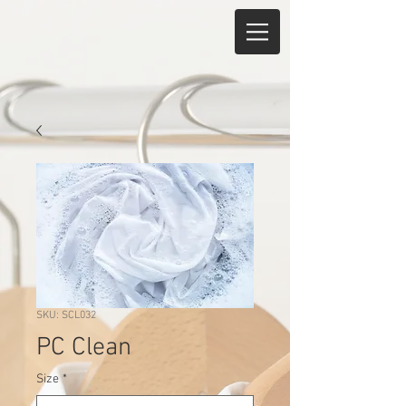
SKU: SCL032
PC Clean
Size
*